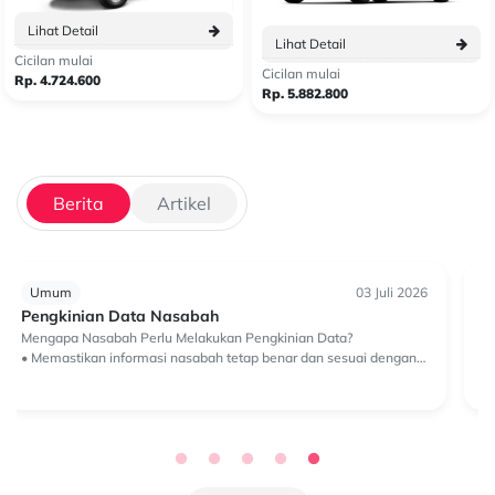
Lihat Detail
Lihat Detail
Cicilan mulai
Cicilan mulai
Rp. 4.724.600
Rp. 5.882.800
Berita
Artikel
Umum
30 Juni 2026
Kesalahan dalam Surat Kuasa Pengambilan BPKB
yang Membuat Pengajuan Ditolak Leasing
Kesalahan dalam Surat Kuasa Pengambilan BPKB yang Membuat
Pengajuan Ditolak Leasing Mengurus pengambilan BPKB di
leasing sebenarnya bukan proses yang rumit, tapi juga tidak bisa
dianggap sepele...