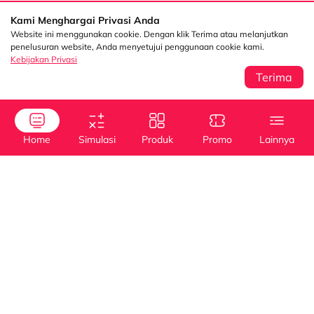
Kami Menghargai Privasi Anda
Website ini menggunakan cookie. Dengan klik Terima atau melanjutkan
penelusuran website, Anda menyetujui penggunaan cookie kami.
Kebijakan Privasi
Terima
Sentral Senayan 2,
Info
3rd Floor Jl. Asia
Afrika No. 8 Senayan
Jakarta 10270
Kebijakan Privasi
Home
Simulasi
Produk
Promo
Lainnya
Tanya Kami
(021) 5795 4100
Info Layanan
halodsf@dipostar.com
Kredit
Kredit
Cabang DSF
Mobil Baru
Mobil Bekas
Whistleblowing System (WBS)
Pembiayaan dengan
Operating Lease
Jaminan BPKB
Channel
Dipo Star Finance
dipostarfinance
Dipo Star Finance
myDSF