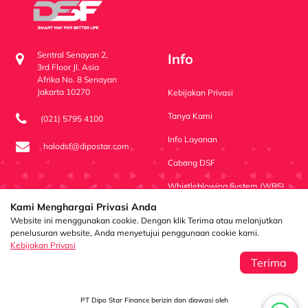
Sentral Senayan 2,
Info
3rd Floor Jl. Asia
Afrika No. 8 Senayan
Jakarta 10270
Kebijakan Privasi
Tanya Kami
(021) 5795 4100
Info Layanan
halodsf@dipostar.com
Cabang DSF
Whistleblowing System (WBS)
Kami Menghargai Privasi Anda
Channel
Website ini menggunakan cookie. Dengan klik Terima atau melanjutkan
penelusuran website, Anda menyetujui penggunaan cookie kami.
Kebijakan Privasi
Dipo Star Finance
dipostarfinance
Dipo Star Finance
Terima
PT Dipo Star Finance berizin dan diawasi oleh