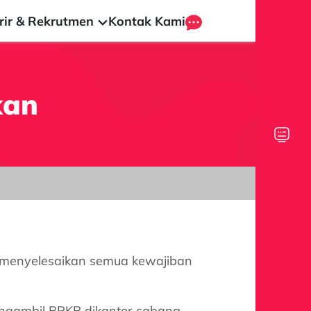
rir & Rekrutmen
Kontak Kami
kan
ah menyelesaikan semua kewajiban
engambil BPKB dikantor cabang