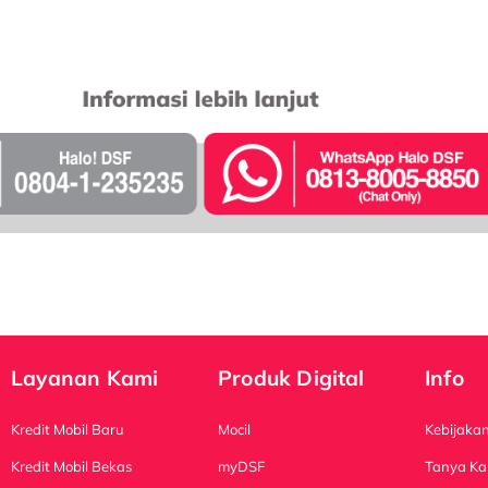
Layanan Kami
Produk Digital
Info
Kredit Mobil Baru
Mocil
Kebijakan
Kredit Mobil Bekas
myDSF
Tanya Ka