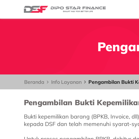
Pengam
Beranda
Info Layanan
Pengambilan Bukti K
Pengambilan Bukti Kepemilika
Bukti kepemilikan barang (BPKB, Invoice, 
kepada DSF dan telah memenuhi syarat-syar
Untuk proses pengambilan BPKB, debitur d