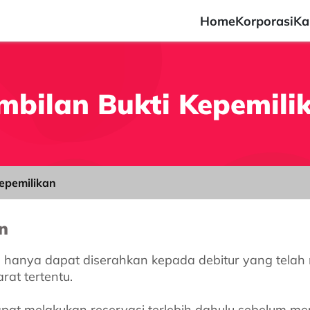
Home
Korporasi
Ka
bilan Bukti Kepemili
epemilikan
n
dll) hanya dapat diserahkan kepada debitur yang tel
at tertentu.
apat melakukan reservasi terlebih dahulu sebelum m