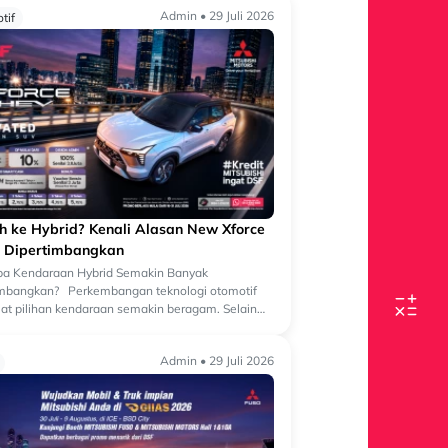
Admin • 29 Juli 2026
tif
ih ke Hybrid? Kenali Alasan New Xforce
 Dipertimbangkan
a Kendaraan Hybrid Semakin Banyak
imbangkan? Perkembangan teknologi otomotif
t pilihan kendaraan semakin beragam. Selain
an bermesin konvensional, kini semakin banyak
Admin • 29 Juli 2026