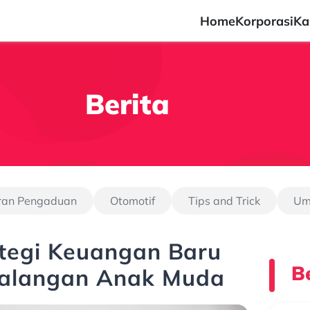
Home
Korporasi
Ka
Berita
ran Pengaduan
Otomotif
Tips and Trick
U
ategi Keuangan Baru
Be
Kalangan Anak Muda