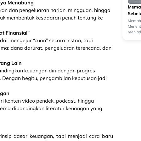
anya Menabung
Memah
kan dan pengeluaran harian, mingguan, hingga
Sebel
ntuk membentuk kesadaran penuh tentang ke
Memaha
Menentu
menjadi
t Finansial”
oleh ca
dar mengejar “cuan” secara instan, tapi
a: dana darurat, pengeluaran terencana, dan
ang Lain
andingkan keuangan diri dengan progres
a. Dengan begitu, pengambilan keputusan jadi
ngan
i konten video pendek, podcast, hingga
 dicerna dibandingkan literatur keuangan yang
rinsip dasar keuangan, tapi menjadi cara baru