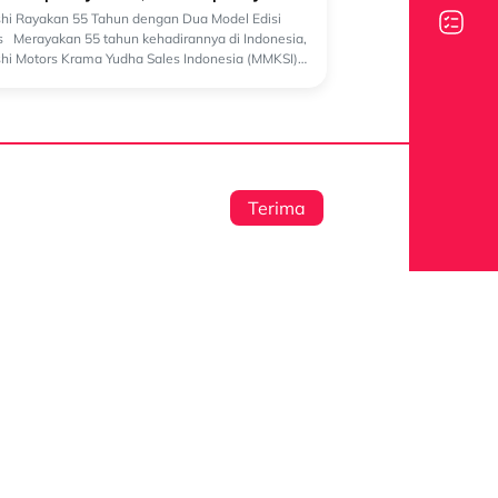
shi Rayakan 55 Tahun dengan Dua Model Edisi
s Merayakan 55 tahun kehadirannya di Indonesia,
shi Motors Krama Yudha Sales Indonesia (MMKSI)
irkan dua model spesial:M...
Terima
Channel
Dipo Star Finance
 Privasi
Dipo Star Finance
mi
anan
dipostarfinance
DSF
lowing System