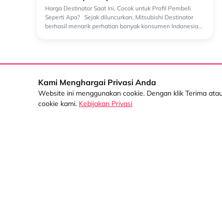
Harga Destinator Saat Ini, Cocok untuk Profil Pembeli
Seperti Apa? Sejak diluncurkan, Mitsubishi Destinator
berhasil menarik perhatian banyak konsumen Indonesia
yang mencari SUV keluarga dengan...
Kami Menghargai Privasi Anda
Website ini menggunakan cookie. Dengan klik Terima at
Korporasi
cookie kami.
Kebijakan Privasi
Informasi Umum
Informasi Manajemen
Sentral Senayan 2,
3rd Floor Jl. Asia
Informasi Keberlanjutan
Afrika No. 8
Informasi Mitra
Senayan Jakarta
10270
Informasi Karir
(021) 5795 4100
Informasi Tata Kelola