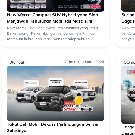
New Xforce: Compact SUV Hybrid yang Siap
Serin
Menjawab Kebutuhan Mobilitas Masa Kini
Bagasi
Cerdas
New Xforce Hadir Menjawab Tren Mobilitas yang Terus
Mobilit
Berkembang Perkembangan kendaraan elektrifikasi
kendara
membuat kebutuhan konsumen terhadap sebuah
hanya s
Compact SUV ikut berubah. Kini, efisiensi baha...
yang da
Admin • 12 Maret 2026
Otomotif
Otomot
Takut Beli Mobil Bekas? Perlindungan Servis
Harga 
Solusinya
Destin