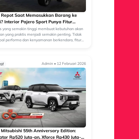
g Repot Saat Memasukkan Barang ke
? Interior Pajero Sport Punya Fitur
 Ini!
as yang semakin tinggi membuat kebutuhan akan
an yang praktis menjadi semakin penting. Tidak
oal performa dan kenyamanan berkendara, fitur
pat memudahkan aktivitas sehari...
Admin • 12 Februari 2026
if
Mitsubishi 55th Anniversary Edition:
ator Rp520 Juta-an, Xforce Rp430 Juta-