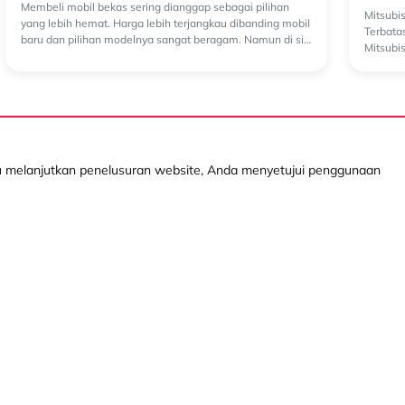
Membeli mobil bekas sering dianggap sebagai pilihan
an
Mitsubi
yang lebih hemat. Harga lebih terjangkau dibanding mobil
Terbata
baru dan pilihan modelnya sangat beragam. Namun di sisi
Mitsubi
lain, banyak orang masih meras...
menghad
au melanjutkan penelusuran website, Anda menyetujui penggunaan
Layanan Kami
Produk Digital
Info
Kredit Mobil Baru
Mocil
Kebijakan
Kredit Mobil Bekas
myDSF
Tanya Ka
Operating Lease
Info Lay
Pembiayaan dengan
Cabang 
Jaminan BPKB
Whistleb
(WBS)