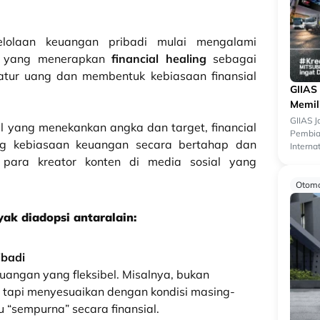
elolaan keuangan pribadi mulai mengalami
da yang menerapkan
financial healing
sebagai
atur uang dan membentuk kebiasaan finansial
GIIAS
Memil
GIIAS 
 yang menekankan angka dan target, financial
Pembiay
ng kebiasaan keuangan secara bertahap dan
Interna
menjadi
eh para kreator konten di media sosial yang
Otomo
yak diadopsi antaralain:
ibadi
uangan yang fleksibel. Misalnya, bukan
 tapi menyesuaikan dengan kondisi masing-
 “sempurna” secara finansial.