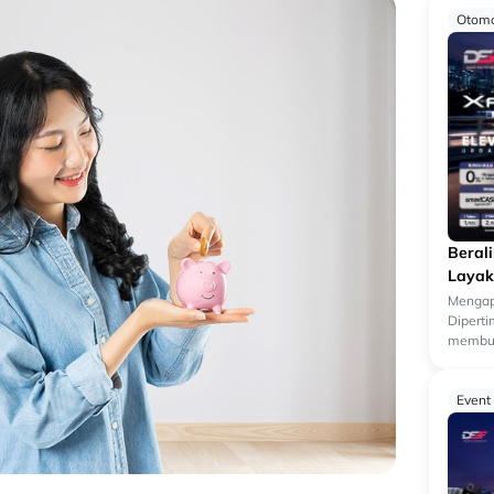
Otomo
Beral
Layak
Mengap
Dipert
membua
kendara
k...
Event