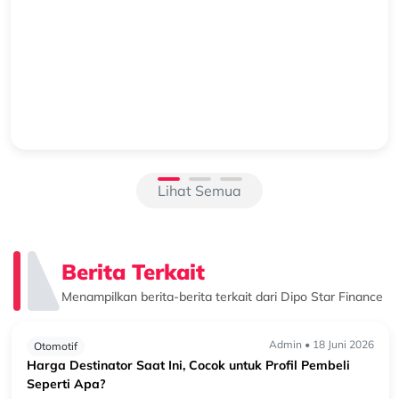
Beralih ke Hybrid? Kenali Alasan New Xforce Layak
Dipertimbangkan
Mengapa Kendaraan Hybrid Semakin Banyak Dipertimbangkan?
Perkembangan teknologi otomotif membuat pilihan kendaraan
semakin beragam. Selain kendaraan bermesin konvensional, kini
semakin banyak k...
Lihat Semua
Berita Terkait
Menampilkan berita-berita terkait dari Dipo Star Finance
Admin • 18 Juni 2026
Otomotif