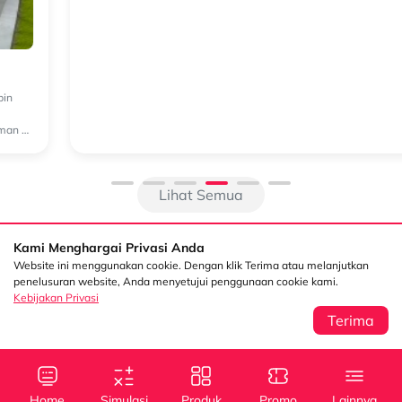
Fitur Keselamatan Mitsubishi Triton yang Membantu
Pengemudi Berkendara dengan Lebih Percaya Diri
Bagi sebagian orang, kendaraan double cabin bukan hanya digunakan
untuk menunjang pekerjaan, tetapi juga menjadi kendaraan andalan
untuk menghadapi berbagai kondisi perjalanan. Mulai dari aktivitas ...
Lihat Semua
Kami Menghargai Privasi Anda
Website ini menggunakan cookie. Dengan klik Terima atau melanjutkan
penelusuran website, Anda menyetujui penggunaan cookie kami.
Kebijakan Privasi
Terima
Sentral Senayan 2,
Info
3rd Floor Jl. Asia
Afrika No. 8 Senayan
Home
Simulasi
Produk
Promo
Lainnya