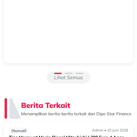
Beralih ke Hybrid? Kenali Alasan New Xforce Layak
Dipertimbangkan
Mengapa Kendaraan Hybrid Semakin Banyak Dipertimbangkan?
Perkembangan teknologi otomotif membuat pilihan kendaraan
semakin beragam. Selain kendaraan bermesin konvensional, kini
semakin banyak k...
Lihat Semua
Berita Terkait
Menampilkan berita-berita terkait dari Dipo Star Finance
Admin • 10 Juni 2026
Otomotif