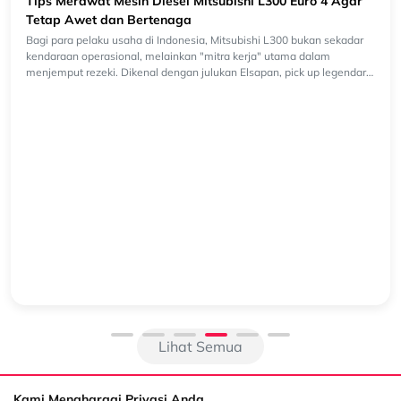
Tips Merawat Mesin Diesel Mitsubishi L300 Euro 4 Agar
Tetap Awet dan Bertenaga
Bagi para pelaku usaha di Indonesia, Mitsubishi L300 bukan sekadar
kendaraan operasional, melainkan "mitra kerja" utama dalam
menjemput rezeki. Dikenal dengan julukan Elsapan, pick up legendaris
ini t...
Lihat Semua
Kami Menghargai Privasi Anda