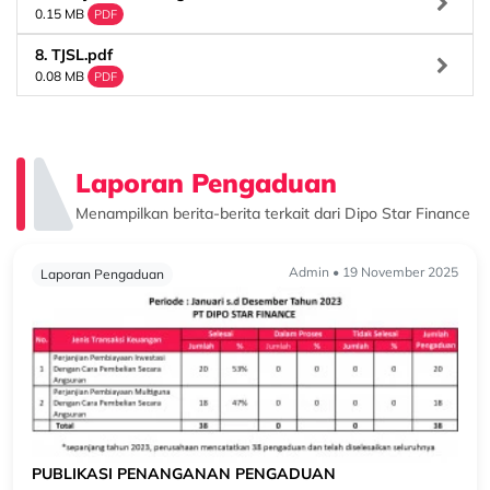
Kepentingan.pdf
0.15 MB
PDF
8. TJSL.pdf
0.08 MB
PDF
Laporan Pengaduan
Menampilkan berita-berita terkait dari Dipo Star Finance
Admin • 19 November 2025
Laporan Pengaduan
PUBLIKASI PENANGANAN PENGADUAN