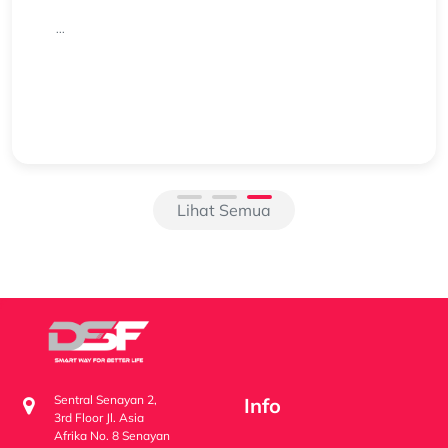
...
Lihat Semua
Sentral Senayan 2,
Info
3rd Floor Jl. Asia
Afrika No. 8 Senayan