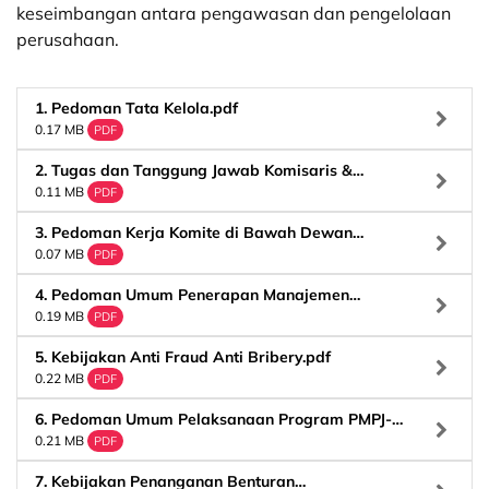
keseimbangan antara pengawasan dan pengelolaan
perusahaan.
1. Pedoman Tata Kelola.pdf
0.17 MB
PDF
2. Tugas dan Tanggung Jawab Komisaris &
Direksi.pdf
0.11 MB
PDF
3. Pedoman Kerja Komite di Bawah Dewan
Komisaris.pdf
0.07 MB
PDF
4. Pedoman Umum Penerapan Manajemen
Risiko.pdf
0.19 MB
PDF
5. Kebijakan Anti Fraud Anti Bribery.pdf
0.22 MB
PDF
6. Pedoman Umum Pelaksanaan Program PMPJ-
APU-PPT-PPPSPM.pdf
0.21 MB
PDF
7. Kebijakan Penanganan Benturan