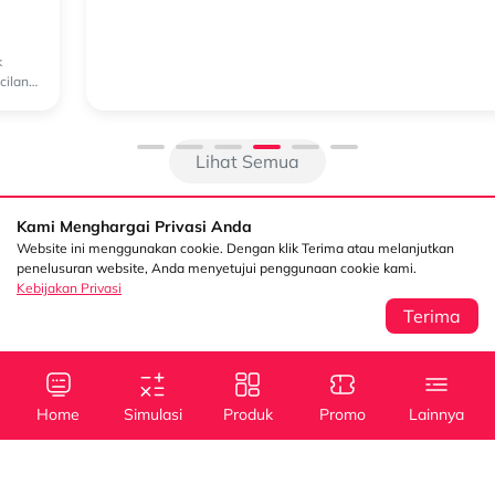
Kebutuhan Mobilitas Masa Kini
New Xforce Hadir Menjawab Tren Mobilitas yang Terus Berkembang
Perkembangan kendaraan elektrifikasi membuat kebutuhan
konsumen terhadap sebuah Compact SUV ikut berubah. Kini, efisiensi
baha...
Lihat Semua
Kami Menghargai Privasi Anda
Website ini menggunakan cookie. Dengan klik Terima atau melanjutkan
penelusuran website, Anda menyetujui penggunaan cookie kami.
Kebijakan Privasi
Terima
Sentral Senayan 2,
Info
3rd Floor Jl. Asia
Afrika No. 8 Senayan
Home
Simulasi
Produk
Promo
Lainnya
Jakarta 10270
Kebijakan Privasi
Tanya Kami
(021) 5795 4100