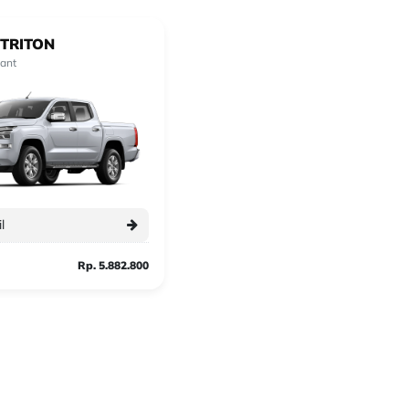
TRITON
iant
l
Rp. 5.882.800