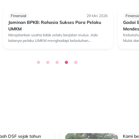
Finansial
29 Mei 2026
Finansia
Jaminan BPKB: Rahasia Sukses Para Pelaku
Gadai B
UMKM
Mendes
Menjalankan usaha tidak selalu berjalan mulus. Ada
Kebutuhan
kalanya pelaku UMKM menghadapi kebutuhan
Mulai dar
mendadak, mulai dari penambahan stok, biaya
renovasi
operasional, hingga kebutuhan untuk mengembangkan
semuanya
bisnis. Di ten...
ko...
abah DSF sejak tahun
Kami be