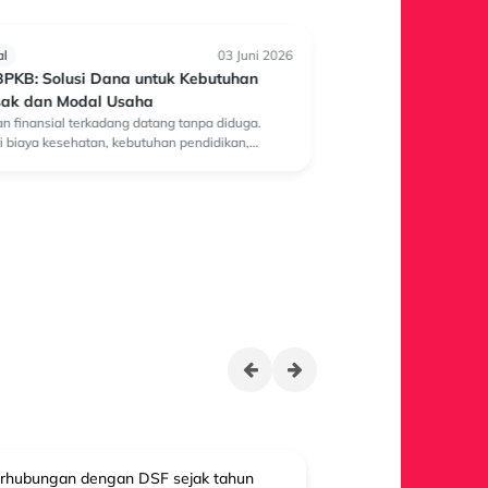
l
03 Juni 2026
Finansial
PKB: Solusi Dana untuk Kebutuhan
Ajukan Pembiayaa
ak dan Modal Usaha
dari Rumah, Paha
 finansial terkadang datang tanpa diduga.
Kebutuhan dana dapat m
i biaya kesehatan, kebutuhan pendidikan,
tanpa perencanaan sebe
 rumah, hingga tambahan modal usaha,
pengajuan Pembiayaan
 membutuhkan dana yang tidak sedikit. Dalam
dilakukan dari rumah ma
rhubungan dengan DSF sejak tahun