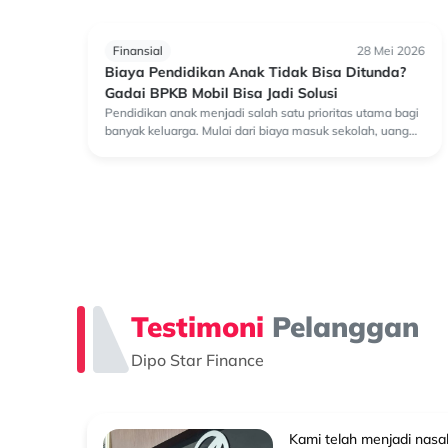
 Juni 2026
Finansial
28 Mei 2026
na
Biaya Pendidikan Anak Tidak Bisa Ditunda?
Gadai BPKB Mobil Bisa Jadi Solusi
 era
Pendidikan anak menjadi salah satu prioritas utama bagi
hubung
banyak keluarga. Mulai dari biaya masuk sekolah, uang
informasi
semester, perlengkapan belajar, hingga kebutuhan
pendidikan lainnya, semuanya membutuhkan ...
Testimoni
Pelanggan
Dipo Star Finance
uk
Kami telah menjadi nas