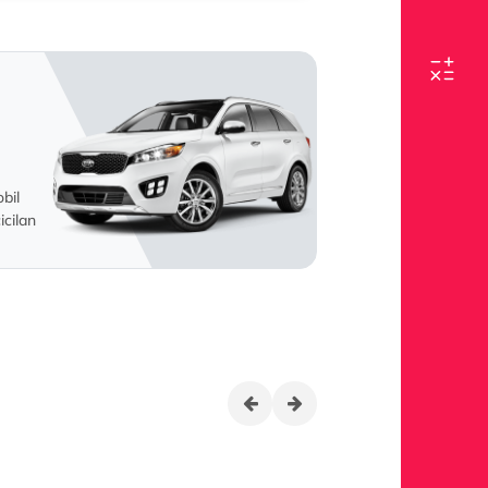
bil
cilan