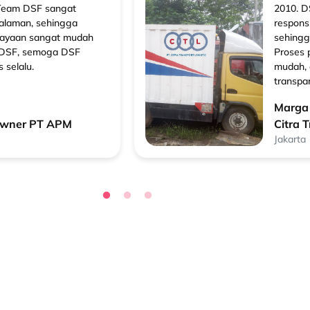
 Team DSF sangat
2010. D
galaman, sehingga
respons
iayaan sangat mudah
sehingg
h DSF, semoga DSF
Proses 
 selalu.
mudah, 
transpa
Marga 
Owner PT APM
Citra 
Jakarta