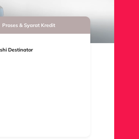
Proses & Syarat Kredit
shi Destinator
Promo D