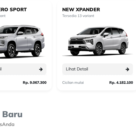
ERO SPORT
NEW XPANDER
iant
Tersedia 13 variant
l
Lihat Detail
Rp. 9.067.300
Cicilan mulai
Rp. 4.182.100
a
Baru
isAnda