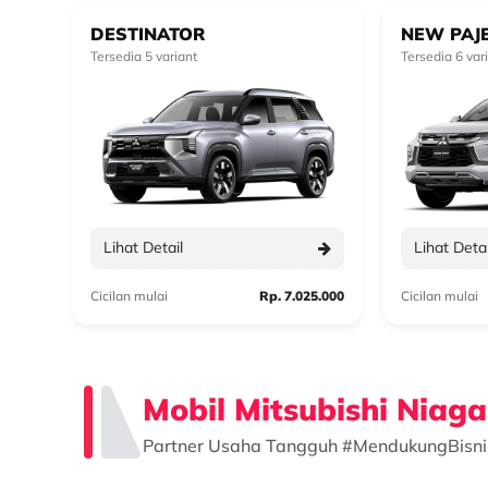
DESTINATOR
NEW PAJ
Tersedia 5 variant
Tersedia 6 var
Lihat Detail
Lihat Detai
23.200
Cicilan mulai
Rp. 7.025.000
Cicilan mulai
Mobil Mitsubishi Niag
Partner Usaha Tangguh #MendukungBisn