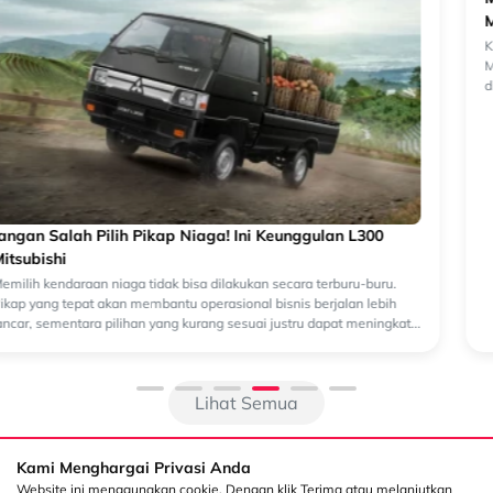
Mitsubishi Triton: Peran Sistem 4WD dalam Menaklukkan
Medan Lumpur dan Off-Road Ekstrem
Ketika berbicara soal kendaraan double cabin untuk medan berat,
Mitsubishi Triton sering muncul sebagai salah satu yang paling
dipercaya. Bukan hanya karena ketangguhan mesinnya, tetapi karena
siste...
Lihat Semua
Kami Menghargai Privasi Anda
Website ini menggunakan cookie. Dengan klik Terima atau melanjutkan