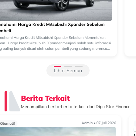
Beralih ke Hybrid? Kenali Alasan New Xforce Layak
Dipertimbangkan
Mengapa Kendaraan Hybrid Semakin Banyak Dipertimbangkan?
Perkembangan teknologi otomotif membuat pilihan kendaraan
semakin beragam. Selain kendaraan bermesin konvensional, kini
semakin banyak k...
Lihat Semua
Berita Terkait
Menampilkan berita-berita terkait dari Dipo Star Finance
Admin • 07 Juli 2026
Otomotif