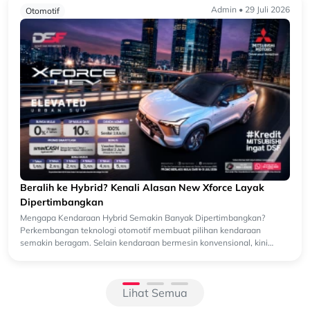
Admin • 29 Juli 2026
Event
d? Kenali Alasan New Xforce Layak
GIIAS Jakarta 20
n
Impian Bersama
Hybrid Semakin Banyak Dipertimbangkan?
GIIAS Jakarta 2026 
ogi otomotif membuat pilihan kendaraan
Dipo Star Finance Ga
ain kendaraan bermesin konvensional, kini
(GIIAS) Jakarta 2026 
terbesa...
Lihat Semua