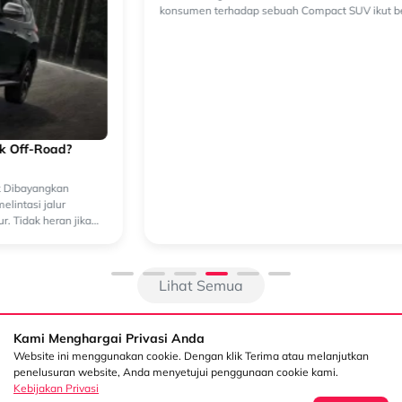
New Xforce: Compact SUV Hybrid yang Siap Menjawab
Kebutuhan Mobilitas Masa Kini
New Xforce Hadir Menjawab Tren Mobilitas yang Terus Berkembang
Perkembangan kendaraan elektrifikasi membuat kebutuhan
konsumen terhadap sebuah Compact SUV ikut berubah. Kini, efisiensi
baha...
Lihat Semua
Kami Menghargai Privasi Anda
Website ini menggunakan cookie. Dengan klik Terima atau melanjutkan
penelusuran website, Anda menyetujui penggunaan cookie kami.
Kebijakan Privasi