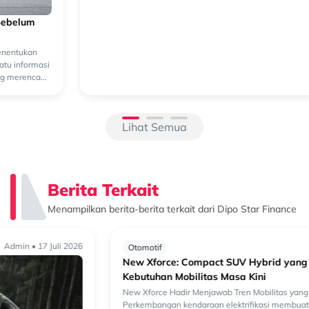
Beralih ke Hybrid? Kenali Alasan New Xforce Layak
Dipertimbangkan
Mengapa Kendaraan Hybrid Semakin Banyak Dipertimbangkan?
Perkembangan teknologi otomotif membuat pilihan kendaraan
semakin beragam. Selain kendaraan bermesin konvensional, kini
semakin banyak k...
Lihat Semua
Berita Terkait
Menampilkan berita-berita terkait dari Dipo Star Finance
Admin • 17 Juli 2026
Otomotif