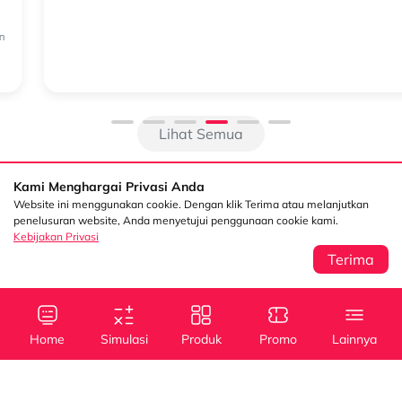
Nyaman untuk Aktivitas Keluarga Sehari-hari
Di tengah kebutuhan mobilitas yang semakin dinamis, banyak
keluarga mencari kendaraan yang tidak hanya nyaman digunakan
sehari-hari, tetapi juga mampu memenuhi berbagai kebutuhan
perjalanan. Mulai dar...
Lihat Semua
Kami Menghargai Privasi Anda
Website ini menggunakan cookie. Dengan klik Terima atau melanjutkan
penelusuran website, Anda menyetujui penggunaan cookie kami.
Kebijakan Privasi
Terima
Sentral Senayan 2,
Info
3rd Floor Jl. Asia
Afrika No. 8 Senayan
Home
Simulasi
Produk
Promo
Lainnya
Jakarta 10270
Kebijakan Privasi
Tanya Kami
(021) 5795 4100