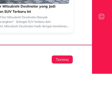
ur Mitsubishi Destinator yang Jadi
n SUV Terbaru Ini
Fitur Mitsubishi Destinator Banyak
ncangkan? Sebagai SUV terbaru dari
hi, Mitsubishi Destinator hadir dengan kombinasi
 turbo, kabin luas 7 penumpang, dan fitur ...
Terima
Channel
Dipo Star Finance
 Privasi
Dipo Star Finance
mi
anan
dipostarfinance
DSF
lowing System