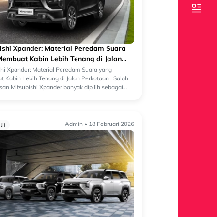
ishi Xpander: Material Peredam Suara
embuat Kabin Lebih Tenang di Jalan
taan
shi Xpander: Material Peredam Suara yang
 Kabin Lebih Tenang di Jalan Perkotaan Salah
asan Mitsubishi Xpander banyak dipilih sebagai
eluarga adalah rasa nyaman di da...
Admin • 18 Februari 2026
if