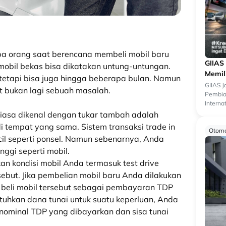
a orang saat berencana membeli mobil baru
GIIAS
mobil bekas bisa dikatakan untung
-untungan.
Memil
etapi bisa juga hingga beberapa bulan.
Namun
GIIAS 
t bukan lagi sebuah masalah.
Pembiay
Interna
menjadi
iasa dikenal dengan tukar tambah adalah
di tempat yang sama.
Sistem transaksi trade in
Otomo
l seperti ponsel.
Namun sebenarnya, Anda
nggi seperti mobil.
an kondisi mobil Anda termasuk
test drive
ebut. Jika
pembelian mobil baru Anda dilakukan
 beli mobil tersebut sebagai pembayaran TDP
uhkan dana tunai untuk suatu keperluan, Anda
ominal TDP yang dibayarkan dan sisa tunai
.