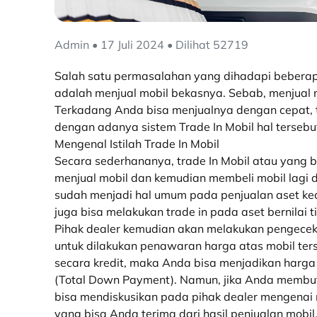
Admin • 17 Juli 2024 • Dilihat 52719
Salah satu permasalahan yang dihadapi beberap
adalah
menjual mobil bekasnya. Sebab,
menjual 
Terkadang Anda bisa menjualnya dengan cepat, t
dengan adanya sistem
Trade In Mobil
hal tersebu
Mengenal Istilah Trade In Mobil
Secara sederhananya, t
rade In
Mobil
atau yang b
menjual mobil
dan kemudian membeli mobil lagi 
sudah menjadi hal umum pada penjualan aset keci
juga bisa melakukan trade in pada aset bernilai ti
Pihak dealer kemudian akan melakukan pengecek
untuk dilakukan penawaran harga atas mobil ters
secara kredit, maka Anda bisa menjadikan harga
(
Total Down Payment
).
Namun, jika Anda membut
bisa mendiskusikan pada pihak
dealer
mengenai n
yang bisa Anda terima dari hasil penjualan mobil