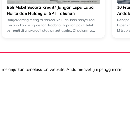
Beli Mobil Secara Kredit? Jangan Lupa Lapor
10 Fit
Harta dan Hutang di SPT Tahunan
Andala
Banyak orang mengira bahwa SPT Tahunan hanya soal
Kenapa 
melaporkan penghasilan. Padahal, laporan pajak tidak
Diperbi
berhenti di angka gaji atau omzet usaha. Di dalamnya,
Mitsubis
ada bagian penting lain yang sering terlewa...
performa
au melanjutkan penelusuran website, Anda menyetujui penggunaan
Layanan Kami
Produk Digital
Info
Kredit Mobil Baru
Mocil
Kebijakan
Kredit Mobil Bekas
myDSF
Tanya Ka
Operating Lease
Info Lay
Pembiayaan dengan
Cabang 
Jaminan BPKB
Whistleb