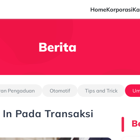
Home
Korporasi
Ka
Berita
ran Pengaduan
Otomotif
Tips and Trick
U
 In Pada Transaksi
Be