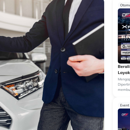
Otomo
Beral
Layak
Mengap
Dipert
membua
kendara
k...
Event