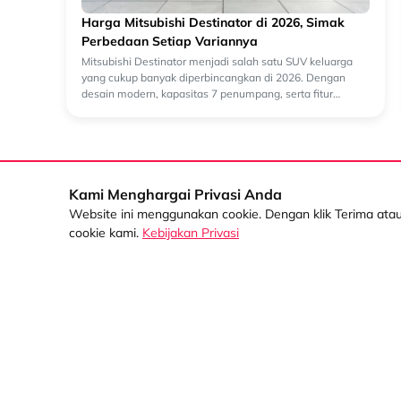
Harga Mitsubishi Destinator di 2026, Simak
Perbedaan Setiap Variannya
Mitsubishi Destinator menjadi salah satu SUV keluarga
yang cukup banyak diperbincangkan di 2026. Dengan
desain modern, kapasitas 7 penumpang, serta fitur
berkendara yang semakin lengkap, kendaraan ini...
Kami Menghargai Privasi Anda
Website ini menggunakan cookie. Dengan klik Terima at
Korporasi
cookie kami.
Kebijakan Privasi
Informasi Umum
Informasi Manajemen
Sentral Senayan 2,
3rd Floor Jl. Asia
Informasi Keberlanjutan
Afrika No. 8
Informasi Mitra
Senayan Jakarta
10270
Informasi Karir