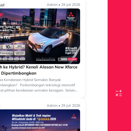
Admin • 29 Juli 2026
tif
ih ke Hybrid? Kenali Alasan New Xforce
 Dipertimbangkan
a Kendaraan Hybrid Semakin Banyak
imbangkan? Perkembangan teknologi otomotif
t pilihan kendaraan semakin beragam. Selain
an bermesin konvensional, kini semakin banyak
Admin • 29 Juli 2026