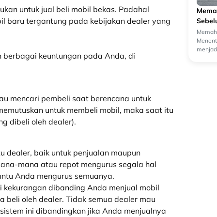
kan untuk jual beli mobil bekas.
Padahal
Memah
obil baru tergantung pada kebijakan
dealer
yang
Sebel
Memaha
Menentu
menjadi
 berbagai keuntungan pada Anda, di
oleh ca
tau mencari pembeli saat berencana untuk
emutuskan untuk membeli mobil, maka saat itu
ng dibeli oleh
dealer).
tu
dealer,
baik untuk penjualan maupun
 mana-man
a atau repot mengurus segala hal
ntu Anda mengurus semuanya.
ki kekurangan
dibanding Anda menjual mobil
a beli oleh
dealer
. Tidak semua
dealer
mau
istem ini
dibandingkan jika Anda menjualnya