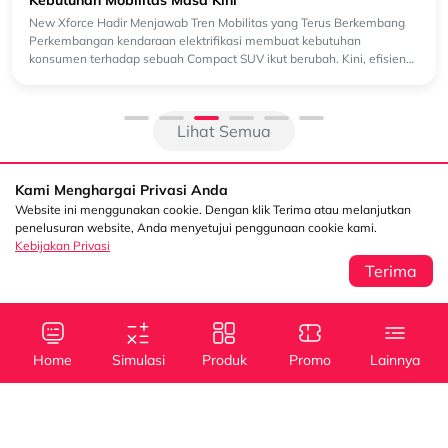
Kebutuhan Mobilitas Masa Kini
New Xforce Hadir Menjawab Tren Mobilitas yang Terus Berkembang
Perkembangan kendaraan elektrifikasi membuat kebutuhan
konsumen terhadap sebuah Compact SUV ikut berubah. Kini, efisiensi
baha...
Lihat Semua
Kami Menghargai Privasi Anda
Website ini menggunakan cookie. Dengan klik Terima atau melanjutkan
penelusuran website, Anda menyetujui penggunaan cookie kami.
Kebijakan Privasi
Terima
Sentral Senayan 2,
Info
3rd Floor Jl. Asia
Afrika No. 8 Senayan
Home
Simulasi
Produk
Promo
Lainnya
Jakarta 10270
Kebijakan Privasi
Tanya Kami
(021) 5795 4100
Kredit
Kredit
Info Layanan