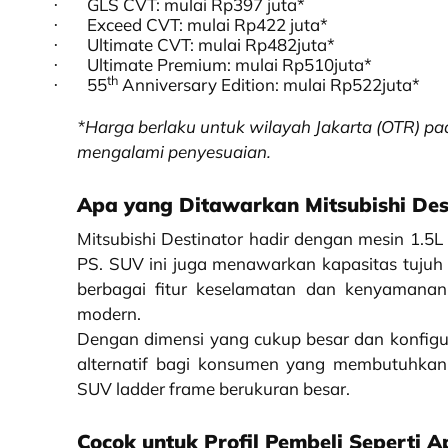
GLS CVT: mulai Rp397 juta*
·
Exceed CVT: mulai Rp422 juta*
·
Ultimate CVT: mulai Rp482juta*
·
Ultimate Premium: mulai Rp510juta*
·
th
55
Anniversary Edition: mulai Rp522juta*
·
*Harga berlaku untuk wilayah Jakarta (OTR) 
mengalami penyesuaian.
Apa yang Ditawarkan Mitsubishi Des
Mitsubishi Destinator hadir dengan mesin 1.5
PS. SUV ini juga menawarkan kapasitas tujuh
berbagai fitur keselamatan dan kenyamanan
modern.
Dengan dimensi yang cukup besar dan konfigura
alternatif bagi konsumen yang membutuhkan 
SUV ladder frame berukuran besar.
Cocok untuk Profil Pembeli Seperti A