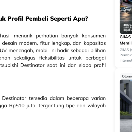
uk Profil Pembeli Seperti Apa?
erhasil menarik perhatian banyak konsumen
GIIAS
desain modern, fitur lengkap, dan kapasitas
Memil
V menengah, mobil ini hadir sebagai pilihan
GIIAS 
Pembiay
n sekaligus fleksibilitas untuk berbagai
Interna
subishi Destinator saat ini dan siapa profil
menjadi
Otomo
i Destinator tersedia dalam beberapa varian
gga Rp510 juta, tergantung tipe dan wilayah