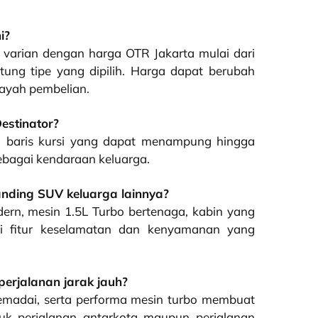
i?
a varian dengan harga OTR Jakarta mulai dari
tung tipe yang dipilih. Harga dapat berubah
layah pembelian.
estinator?
iga baris kursi yang dapat menampung hingga
ebagai kendaraan keluarga.
anding SUV keluarga lainnya?
rn, mesin 1.5L Turbo bertenaga, kabin yang
gai fitur keselamatan dan kenyamanan yang
perjalanan jarak jauh?
memadai, serta performa mesin turbo membuat
uk perjalanan antarkota maupun perjalanan