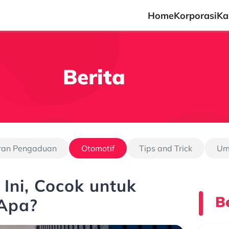
Home
Korporasi
Ka
Berita
ran Pengaduan
Otomotif
Tips and Trick
U
Ini, Cocok untuk
Be
 Apa?