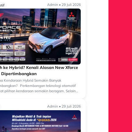
Admin • 29 Juli 2026
tif
ih ke Hybrid? Kenali Alasan New Xforce
 Dipertimbangkan
a Kendaraan Hybrid Semakin Banyak
imbangkan? Perkembangan teknologi otomotif
t pilihan kendaraan semakin beragam. Selain
an bermesin konvensional, kini semakin banyak
Admin • 29 Juli 2026