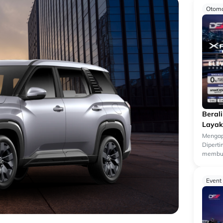
Otomo
Beral
Layak
Mengap
Dipert
membua
kendara
k...
Event