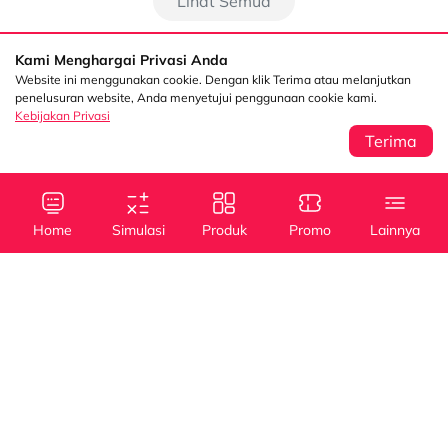
Lihat Semua
Kami Menghargai Privasi Anda
Website ini menggunakan cookie. Dengan klik Terima atau melanjutkan
penelusuran website, Anda menyetujui penggunaan cookie kami.
Kebijakan Privasi
Terima
Sentral Senayan 2,
Info
3rd Floor Jl. Asia
Afrika No. 8 Senayan
Home
Simulasi
Produk
Promo
Lainnya
Jakarta 10270
Kebijakan Privasi
Tanya Kami
(021) 5795 4100
Kredit
Kredit
Info Layanan
Mobil Baru
Mobil Bekas
halodsf@dipostar.com
Cabang DSF
Pembiayaan dengan
Whistleblowing System (WBS)
Operating Lease
Jaminan BPKB
Channel