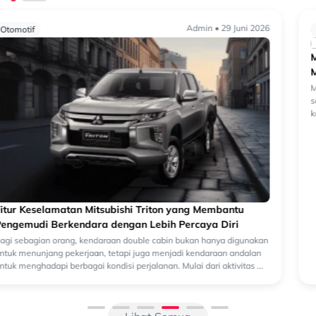
Admin • 25 Juni 2026
Otomotif
Mengenal Sistem Keselamatan Mitsubishi Destinator dan
Manfaatnya saat Berkendara
Mengenal Sistem Keselamatan Mitsubishi Destinator dan Manfaatnya
saat Berkendara Saat memilih kendaraan keluarga, faktor
keselamatan menjadi salah satu aspek yang tidak bisa diabaikan.
Selain pe...