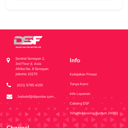
Sentral Senayan 2,
Info
3rd Floor Jl. Asia
Afrika No. 8 Senayan
Jakarta 10270
Kebijakan Privasi
Tanya Kami
(021) 5795 4100
Info Layanan
halodsf@dipostar.com
Cabang DSF
Whistleblowing System (WBS)
Channel