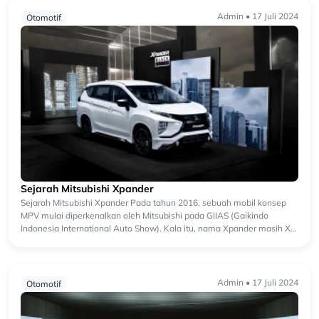
Admin • 17 Juli 2024
Otomotif
Sejarah Mitsubishi Xpander
Sejarah Mitsubishi Xpander Pada tahun 2016, sebuah mobil konsep
MPV mulai diperkenalkan oleh Mitsubishi pada GIIAS (Gaikindo
Indonesia International Auto Show). Kala itu, nama Xpander masih XM
Concep...
Admin • 17 Juli 2024
Otomotif