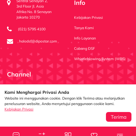
Sentral Senayan 2,
Info
3rd Floor Jl. Asia
Afrika No. 8 Senayan
Jakarta 10270
Kebijakan Privasi
Tanya Kami
(021) 5795 4100
Info Layanan
halodsf@dipostar.com
Cabang DSF
Whistleblowing System (WBS)
Channel
Dipo Star Finance
dipostarfinance
Dipo Star Finance
Kami Menghargai Privasi Anda
Website ini menggunakan cookie. Dengan klik Terima atau melanjutkan
penelusuran website, Anda menyetujui penggunaan cookie kami.
Kebijakan Privasi
PT Dipo Star Finance berizin dan diawasi oleh
Otoritas Jasa Keuangan (OJK)
Terima
Copyright ©2024 PT. Dipo Star Finance. All Right Reserved