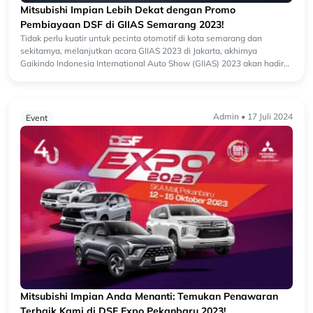
Mitsubishi Impian Lebih Dekat dengan Promo
Pembiayaan DSF di GIIAS Semarang 2023!
Tidak perlu kuatir untuk pecinta otomotif di kota semarang dan
sekitarnya, melanjutkan acara GIIAS 2023 di Jakarta, akhirnya
Gaikindo Indonesia International Auto Show (GIIAS) 2023 akan hadir
juga d...
Admin • 17 Juli 2024
Event
Mitsubishi Impian Anda Menanti: Temukan Penawaran
Terbaik Kami di DSF Expo Pekanbaru 2023!