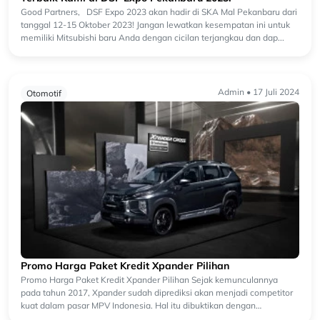
Good Partners, DSF Expo 2023 akan hadir di SKA Mal Pekanbaru dari
tanggal 12-15 Oktober 2023! Jangan lewatkan kesempatan ini untuk
memiliki Mitsubishi baru Anda dengan cicilan terjangkau dan dap...
Admin • 17 Juli 2024
Otomotif
Promo Harga Paket Kredit Xpander Pilihan
Promo Harga Paket Kredit Xpander Pilihan Sejak kemunculannya
pada tahun 2017, Xpander sudah diprediksi akan menjadi competitor
kuat dalam pasar MPV Indonesia. Hal itu dibuktikan dengan
antusiasme kon...