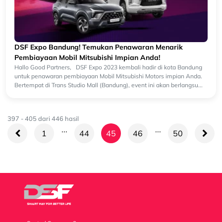
DSF Expo Bandung! Temukan Penawaran Menarik
Pembiayaan Mobil Mitsubishi Impian Anda!
Hallo Good Partners, DSF Expo 2023 kembali hadir di kota Bandung
untuk penawaran pembiayaan Mobil Mitsubishi Motors impian Anda.
Bertempat di Trans Studio Mall (Bandung), event ini akan berlangsu...
397
-
405
dari
446
hasil
...
...
1
44
45
46
50